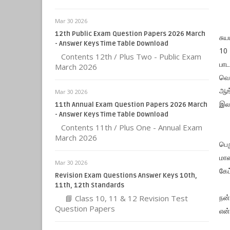
Mar 30 2026
என
12th Public Exam Question Papers 2026 March
சு
- Answer Keys Time Table Download
10
Contents 12th / Plus Two - Public Exam
பா
March 2026
வெள
ஆங
Mar 30 2026
இல
11th Annual Exam Question Papers 2026 March
- Answer Keys Time Table Download
Contents 11th / Plus One - Annual Exam
மாண
March 2026
பெற
மாண
Mar 30 2026
கேட
Revision Exam Questions Answer Keys 10th,
11th, 12th Standards
நன்
📘 Class 10, 11 & 12 Revision Test
Question Papers
என்