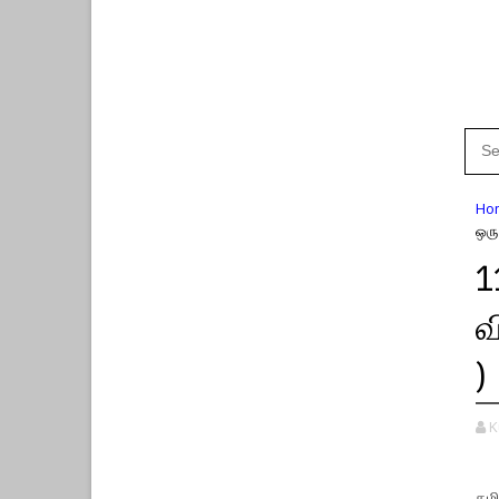
Ho
ஒரு
1
வ
)
K
தம