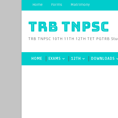
Home
Forms
Matrimony
TRB TNPSC
TRB TNPSC 10TH 11TH 12TH TET PGTRB Study M
HOME
EXAMS
12TH
DOWNLOADS