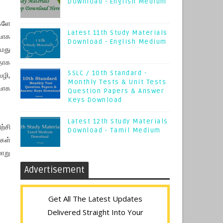
Download - English Medium
களே
Latest 11th Study Materials
வாக
Download - English Medium
மது
தாக
SSLC / 10th Standard -
வழி,
Monthly Tests & Unit Tests
வாக
Question Papers & Answer
Keys Download
Latest 12th Study Materials
ற்சி
Download - Tamil Medium
்கள்
ாறு
Advertisement
Get All The Latest Updates
Delivered Straight Into Your