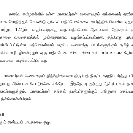
வே தமிழகத்தில் உள்ள மாணவர்கள் அனைவரும் தங்களைத் தாங்
யமாக சோதித்துக் கொண்டு தங்கள் மதிப்பெண்களை உயர்த்திக் கொள்ள ஏது
 மற்றும் 12ஆம் வகுப்புகளுக்கு ஒரு மதிப்பெண் ஆன்லைன் தேர்வுகள் ந
டசாலை வலைதளத்தில் முன்னதாகவே வழங்கப்பட்டுள்ளன. தற்போது புதி
ியிடப்பட்டுள்ள பதினொன்றாம் வகுப்பு அனைத்து பாடங்களுக்கும் தமிழ் 
்கில வழி இரண்டிலும் ஒரு மதிப்பெண் வினா விடைகள் online quiz தேர்
வசமாக வழங்கப்பட்டுள்ளது.
வர்கள் அனைவரும் இத்தேர்வுகளை திரும்பத் திரும்ப எழுதிப்பார்த்து பயி
ுமாறு அன்புடன் கேட்டுக்கொள்கிறோம். இத்தேர்வு குறித்து ஆசிரியர்கள் தங
வர்களுக்கும், மாணவர்கள் தங்கள் நண்பர்களுக்கும் பரிந்துரை செய்யும
்டுக்கொள்கிறோம்.
றி!
றும் அன்புடன் பாடசாலை குழு.